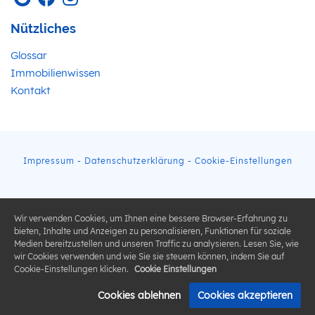
Nützliches
Glossar
Immobilienwissen
Kontakt
Impressum
-
Datenschutzerklärung
-
Cookie-Einstellungen
Wir verwenden Cookies, um Ihnen eine bessere Browser-Erfahrung zu
bieten, Inhalte und Anzeigen zu personalisieren, Funktionen für soziale
Medien bereitzustellen und unseren Traffic zu analysieren. Lesen Sie, wie
wir Cookies verwenden und wie Sie sie steuern können, indem Sie auf
Cookie-Einstellungen klicken.
Cookie Einstellungen
Cookies ablehnen
Cookies akzeptieren