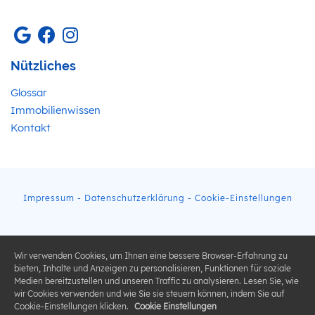
Nützliches
Glossar
Immobilienwissen
Kontakt
Impressum
-
Datenschutzerklärung
-
Cookie-Einstellungen
Wir verwenden Cookies, um Ihnen eine bessere Browser-Erfahrung zu
bieten, Inhalte und Anzeigen zu personalisieren, Funktionen für soziale
Medien bereitzustellen und unseren Traffic zu analysieren. Lesen Sie, wie
wir Cookies verwenden und wie Sie sie steuern können, indem Sie auf
Cookie-Einstellungen klicken.
Cookie Einstellungen